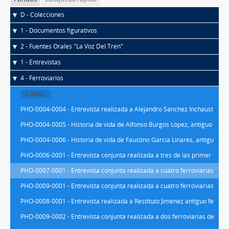
D - Colecciones
1 - Documentos figurativos
2 - Fuentes Orales "La Voz Del Tren"
1 - Entrevistas
4 - Ferroviarios
3 más...
PHO-0004-0004 - Entrevista realizada a Alejandro Sánchez Inchausti y Jorge López Cardiel, antiguos maquinistas de tracción diésel y tracción eléctrica, por Ana Cabanes Martín, en el salón de actos del Museo del Ferrocarril de Madrid y en el interior del Automotor TER 597-010-8 (Ex 9710), ubicado en la nave central del Museo, el día 19 de noviembre de 2015. Consta de 3 archivos audiovisuales en formato avi (604 MB / 2,87 GB / 1,45 GB), con 1 hora, 13 minutos y 25 segundos de grabación (00:08:52 / 00:43:26 / 00:21:07), y 30 páginas de transcripción realizada por Rosana Sánchez de Bustamante González
PHO-0004-0005 - Historia de vida de Alfonso Burgos López, antiguo maquinista de la Compañía MZA y de RENFE, entre otras categorías profesionales, transferidas probablemente en la década de 1980 dentro de los fondos fundacionales del Museo del Ferrocarril de Madrid. Consta 6 páginas mecanografiadas en formato pdf con el texto original, y 6 páginas de transcripción realizada por Elena González Barrios
PHO-0004-0006 - Historia de vida de Faustino García Linares, antiguo ferroviario de la Compañía MCP y de RENFE, que desempeñó distintas categorías profesionales, junto con un texto explicando el funcionamiento de un depósito de locomotoras de vapor, concretamente el de Madrid - Atocha, transferidos probablemente en la década de 1980 dentro de los fondos fundacionales del Museo del Ferrocarril de Madrid. El texto original de la historia de vida consta 25 hojas mecanografiadas y 1 hoja manuscrita en formato papel, y 19 páginas de transcripción realizada por Elena González Barrios. El texto original relativo al funcionamiento de un depósito de locomotoras de vapor consta de 8 hojas mecanografiadas, faltando la nº 3 de la narración, y 8 páginas de transcripción realizada por Elena González Barrios
PHO-0006-0001 - Entrevista conjunta realizada a tres de las primeras maquinistas en RENFE, Gloria Esparza Liberal, Pilar Cordero de Ciria y María del Carmen González Fernández, en el interior del automotor diésel TER expuesto en el Museo del Ferrocarril de Madrid, por Raquel Letón Ruiz el 13 de junio de 2018. Consta de 1 archivo audiovisual en formatos avi y mp4 (3,36 GB avi y 8,33 GB mp4), con 51 minutos y 34 segundos de grabación, 74 imágenes digitales (extraídas del audiovisual), y 27 páginas de transcripción realizada por María Arroyo Gómez
PHO-0007-0001 - Entrevista conjunta realizada a cuatro ferroviarias de RENFE que trabajaron en talleres, María Teresa Manuela Arias Ledo, María Concepción García González, Begoña Parejo Jiménez y Lourdes Sánchez Peñas, por Raquel Letón Ruiz el 14 de noviembre de 2018 durante el coloquio "La experiencia laboral de las trabajadoras de RENFE: un recorrido por la formación, trayectoria, relaciones, condiciones y experiencias laborales de las mujeres en el ferrocarril", celebrado en el Museo del Ferrocarril de Madrid con motivo de la XVIII Semana de la Ciencia y la Innovación de Madrid, evento de divulgación científica y participación ciudadana organizado por la Fundación para el Conocimiento madri+d con el objetivo de involucrar activamente a los ciudadanos en la ciencia, la tecnología y la innovación. Consta de 1 archivo audiovisual en formato avi (5,45 GB en alta calidad y 1,12 GB en media calidad y tamaño), con 2 horas, 10 minutos y 56 segundos de grabación, 45 imágenes digitales, y xx páginas de transcripción realizada por _
PHO-0009-0001 - Entrevista conjunta realizada a cuatro ferroviarias de ADIF, Maitane Sáez de Ibarra, Paula Cortegana López, Rosa Fonollosa Aguera y Emilia Barrios Sotos, por Ana Marañón Uriarte, el 5 de marzo de 2019 en el Museo del Ferrocarril de Madrid para la producción del vídeo con motivo del Día Internacional de la Mujer (8 de marzo) "Ayer y hoy de la mujer ferroviaria en ADIF". Consta de 1 archivo audiovisual en formato mp4 (2.3332 GB en alta calidad y 0.123288 GB en calidad media), con 20 minutos y 28 segundos de grabación y xx páginas de transcripción realizada por xxxx
PHO-0008-0001 - Entrevista realizada a Restituto Jiménez antiguo ferroviario, en la finca de la Malvaloca en Collado Villalba, sobre la historia del ferrocarril de la estación de Collado Villalba a las canteras de El Berrocal. Entrevista realizada por Javier Aguado Martín, Presidente de la Asociación de Amigos del Ferrocarril de Collado Villalba, el 4 de julio de 2017. Consta de 2 archivos audiovisuales en formato MTS (1.6948 GB y 0.605713 GB), con un total de 14 minutos y 22 segundos (9 minutos y 20 segundos) y (5 minutos y 2 segundos) y xx páginas de transcripción realizada por xxxx
PHO-0009-0002 - Entrevista conjunta realizada a dos ferroviarias de ADIF, María Jesús Sanz Martínez y Sagrario Peraleda Díaz, por Leticia Martínez García el 28 de febrero de 2025 en el automotor TER del Museo del Ferrocarril de Madrid, con motivo del Día Internacional de la Mujer (8 de marzo). Consta de 1 archivo audiovisual en formato mp4 (30,9 GB en alta calidad y 9,46 GB en calidad media), con 1 hora, 9 minutos y 41 segundos de grabación y xx páginas de transcripción realizada por xxxx