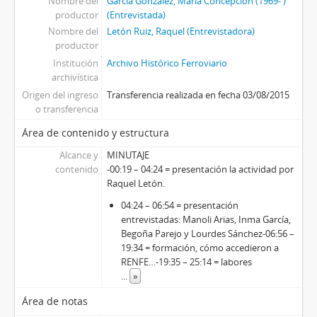
Nombre del
García González, María Concepción (1969- )
productor
(Entrevistada)
Nombre del
Letón Ruiz, Raquel (Entrevistadora)
productor
Institución
Archivo Histórico Ferroviario
archivística
Origen del ingreso
Transferencia realizada en fecha 03/08/2015
o transferencia
Área de contenido y estructura
Alcance y
MINUTAJE
contenido
-00:19 – 04:24 = presentación la actividad por
Raquel Letón.
04:24 – 06:54 = presentación
entrevistadas: Manoli Arias, Inma García,
Begoña Parejo y Lourdes Sánchez
-06:56 –
19:34 = formación, cómo accedieron a
RENFE…
-19:35 – 25:14 = labores
...
»
Área de notas