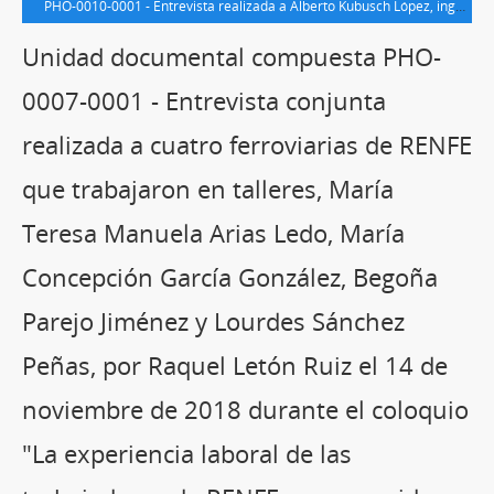
PHO-0010-0001 - Entrevista realizada a Alberto Kubusch López, ingeniero de RENFE que trabajó durante la instalación a finales de la década de 1960 del sistema de venta y reserva electrónica de plazas en los trenes, por Domingo Cuéllar Villar el 8 de marzo de 2017. Consta de 1 archivo audiovisual en formato M4A (34,2 MB), con 1 hora y 12 minutos de grabación y xx páginas de transcripción realizada por xxxx
Unidad documental compuesta PHO-
0007-0001 - Entrevista conjunta
realizada a cuatro ferroviarias de RENFE
que trabajaron en talleres, María
Teresa Manuela Arias Ledo, María
Concepción García González, Begoña
Parejo Jiménez y Lourdes Sánchez
Peñas, por Raquel Letón Ruiz el 14 de
noviembre de 2018 durante el coloquio
"La experiencia laboral de las