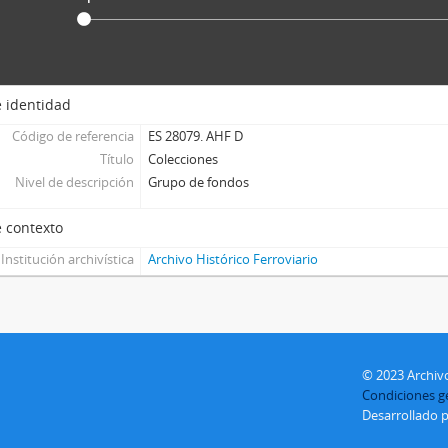
 identidad
Código de referencia
ES 28079. AHF D
Título
Colecciones
Nivel de descripción
Grupo de fondos
 contexto
Institución archivística
Archivo Histórico Ferroviario
© 2023 Archivo
Condiciones ge
Desarrollado 