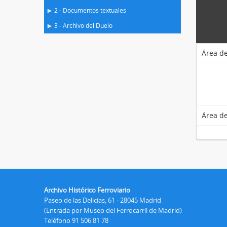
2 - Documentos textuales
3 - Archivo del Duelo
Área de
Área de
Archivo Histórico Ferroviario
Paseo de las Delicias, 61 - 28045 Madrid
(Entrada por Museo del Ferrocarril de Madrid)
Teléfono 91 506 81 78