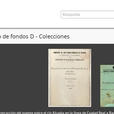
 de fondos D - Colecciones
strucción del puente sobre el río Alcudia en la línea de Ciudad Real a Ba