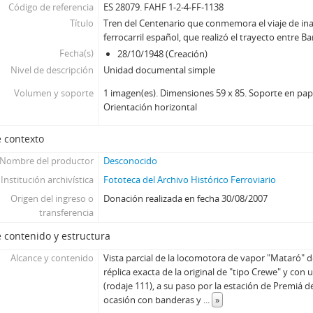
Código de referencia
ES 28079. FAHF 1-2-4-FF-1138
Título
Tren del Centenario que conmemora el viaje de in
ferrocarril español, que realizó el trayecto entre 
Fecha(s)
28/10/1948 (Creación)
Nivel de descripción
Unidad documental simple
Volumen y soporte
1 imagen(es). Dimensiones 59 x 85. Soporte en papel
Orientación horizontal
 contexto
Nombre del productor
Desconocido
Institución archivística
Fototeca del Archivo Histórico Ferroviario
Origen del ingreso o
Donación realizada en fecha 30/08/2007
transferencia
 contenido y estructura
Alcance y contenido
Vista parcial de la locomotora de vapor "Mataró" d
réplica exacta de la original de "tipo Crewe" y con 
(rodaje 111), a su paso por la estación de Premiá 
ocasión con banderas y
...
»