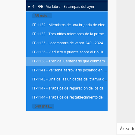
4 - FFE - Vía Libre - Estampas del ayer
35 más...
FF-1132 - Miembros de una brigada de electrificación posando sobre una vagoneta de electrificación
FF-1133 - Tres niños miembros de la primera promoción de aprendices sobre el frontal de una locomotora de vapor (serie 241-4001 a 4056) (ex serie Norte 4601 a 4656)
FF-1135 - Locomotora de vapor 240 - 2324 de la serie 240 - 2316 a 2335 de RENFE, ex. 1369 de la serie 1361 a 1380 de MZA y fabricada por la MTM en 1937 con nºs de fábrica 489 a 498, y personal ferroviario posando sobre ella en el depósito de la estación de Albacete
FF-1136 - Viaducto o puente sobre el río Huéznar, denominado Huéznar III, situado en el km 194,562 de la línea de Mérida a Los Rosales, en el tramo de Villanueva del Río y Minas - Arenillas y dentro del término de Villanueva del Río
FF-1138 - Tren del Centenario que conmemora el viaje de inauguración del primer ferrocarril español, que realizó el trayecto entre Barcelona y Mataró
FF-1141 - Personal ferroviario posando en la estación onubense de Escacena de la línea de Sevilla a Huelva, ante un tren de trabajo a punto de salir hacia el punto denominado El Cabildo, situado en el kilómetro 52 de la línea y entre Escacena y Villalba de Alcor, hacia el puerto de Huelva a descargar gravilla.
FF-1143 - Una de las unidades del tranvía que prestaba servicio en el área de Sevilla, enlazando el centro de la capital con Pañoleta y Camas, Guadaira, Cerro del Águila, el Cementerio, los Muelles y San Juan de Azanalfarache, y la propia Puebla del Río.
FF-1147 - Trabajos de reparación de los daños sufridos en la vía de entrada al puente ferroviario del trayecto Sevilla - Camas de la línea de Sevilla a Huelva, en la Vega de Triana, producidos por una gran crecida del río Guadalquivir
FF-1144 - Trabajos de restablecimiento del tráfico tras el descarrilamiento de la locomotora de vapor nº 306 de la serie 301 a 333 de la Compañía de Andaluces, que fue fabricada por la Sociedad Alsaciana en 1903 y luego renumerada dentro de la serie 230 - 4111 a 4143 de RENFE, ocurrido en los cambios de salida de la estación de Las Alcantarillas, en dirección a Utrera, de la línea de Sevilla a Cádiz
540 más...
Área de