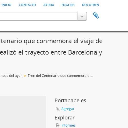
inicio
contacto
ayuda
english
docutren
ntenario que conmemora el viaje de
ealizó el trayecto entre Barcelona y
tampas del ayer
Tren del Centenario que conmemora el viaje de inauguración del primer ferrocarril español, que realizó el trayecto entre Barcelona y Mataró
Portapapeles
Agregar
Explorar
Informes