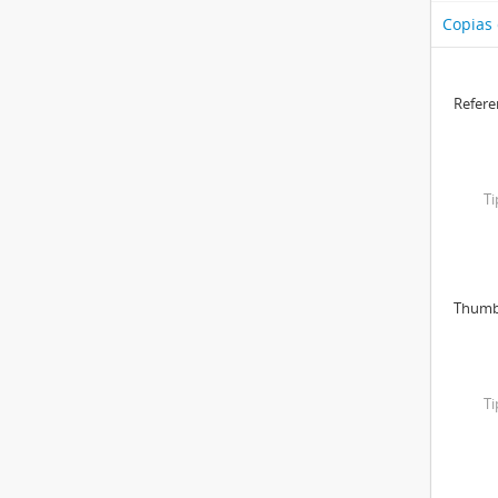
Copias
Refer
T
Thumb
T