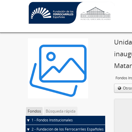
Unida
inaugu
Mata
Fondos Ins
Otro
Fondos
Búsqueda rápida
1 - Fondos Institucionales
2 - Fundación de los Ferrocarriles Españoles