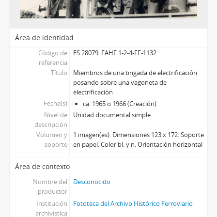
Área de identidad
Código de
ES 28079. FAHF 1-2-4-FF-1132
referencia
Título
Miembros de una brigada de electrificación
posando sobre una vagoneta de
electrificación
Fecha(s)
ca. 1965 o 1966 (Creación)
Nivel de
Unidad documental simple
descripción
Volumen y
1 imagen(es). Dimensiones 123 x 172. Soporte
soporte
en papel. Color bl. y n. Orientación horizontal
Área de contexto
Nombre del
Desconocido
productor
Institución
Fototeca del Archivo Histórico Ferroviario
archivística