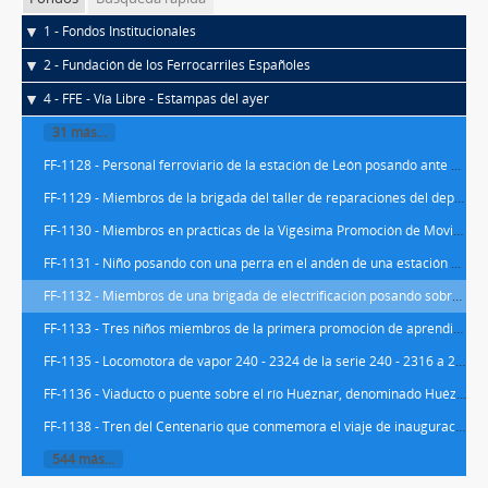
1 - Fondos Institucionales
2 - Fundación de los Ferrocarriles Españoles
4 - FFE - Vía Libre - Estampas del ayer
31 más...
FF-1128 - Personal ferroviario de la estación de León posando ante un coche pagador.
FF-1129 - Miembros de la brigada del taller de reparaciones del depósito de máquinas de la estación de León, posando sobre la locomotora de vapor 030 - 2427 denominada "Méndez Núñez" o también "La Alemana" de la serie 030 - 2413 a 2450 de RENFE, ex Norte nº 668 y después nº 1668, procedente de AGL nº 305 y fabricada por Hartmann en 1881 con nº de fabricación 1108
FF-1130 - Miembros en prácticas de la Vigésima Promoción de Movimiento de Ferrocarriles
FF-1131 - Niño posando con una perra en el andén de una estación sin determinar.
FF-1132 - Miembros de una brigada de electrificación posando sobre una vagoneta de electrificación
FF-1133 - Tres niños miembros de la primera promoción de aprendices sobre el frontal de una locomotora de vapor (serie 241-4001 a 4056) (ex serie Norte 4601 a 4656)
FF-1135 - Locomotora de vapor 240 - 2324 de la serie 240 - 2316 a 2335 de RENFE, ex. 1369 de la serie 1361 a 1380 de MZA y fabricada por la MTM en 1937 con nºs de fábrica 489 a 498, y personal ferroviario posando sobre ella en el depósito de la estación de Albacete
FF-1136 - Viaducto o puente sobre el río Huéznar, denominado Huéznar III, situado en el km 194,562 de la línea de Mérida a Los Rosales, en el tramo de Villanueva del Río y Minas - Arenillas y dentro del término de Villanueva del Río
FF-1138 - Tren del Centenario que conmemora el viaje de inauguración del primer ferrocarril español, que realizó el trayecto entre Barcelona y Mataró
544 más...