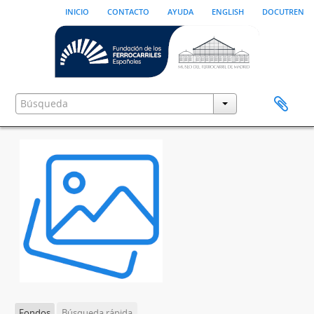
inicio
contacto
ayuda
english
docutren
Fondos
Búsqueda rápida