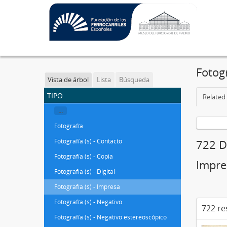
Fotogr
Vista de árbol
Lista
Búsqueda
tipo
Related 
...
Fotografía
Fotografía (s) - Contacto
722 De
Fotografía (s) - Copia
Impre
Fotografía (s) - Digital
Fotografía (s) - Impresa
Fotografía (s) - Negativo
722 re
Fotografía (s) - Negativo estereoscópico