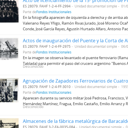
ES 28079. FAHF 1-2-4-FF-2994
Unidad documental simple
01/
Parte de
Fondos Institucionales
En la fotografía aparecen de izquierda a derecha y de arriba aba
Valeriano Reyes Yñigo, Ramón Rivas Jurado, José Moreno Oca
Conde, José García Reyes, Agustín Hurtado Alfaro, Antonio Padi
ES 28079. FAHF 1-2-4-FF-2975
Unidad documental simple
06/
Parte de
Fondos Institucionales
En la imagen se observa levantado el puente ferroviario (Ramal
Tablada) para permitir el paso del crucero argentino "Buenos A
Desconocido
Agrupación de Zapadores Ferroviarios de Cuatro
ES 28079. FAHF 1-2-4-FF-3010
Unidad documental simple
195
Parte de
Fondos Institucionales
Aparecen durante su servicio militar José Pedrosa, Francisco, 
Hernández Martínez, Fragua, Emilio Castaño, Emilio Arranz y 
Desconocido
Almacenes de la fábrica metalúrgica de Baracaldo
ES 28079. FAHF 3-2-FA-0035-084
Unidad documental simple
0