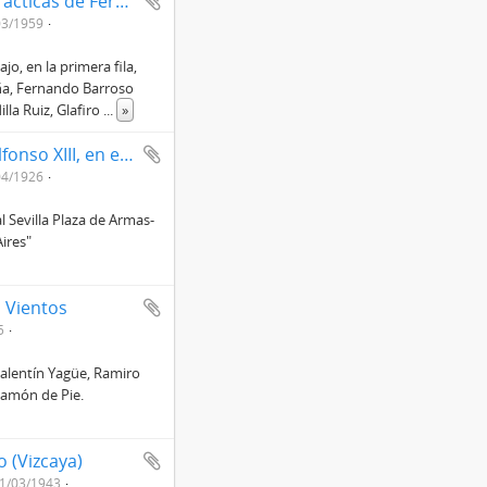
Acto de licenciamiento de la 15ª promoción de Prácticas de Ferrocarriles (explotación y estaciones) de la Escuela de Córdoba perteneciente al regimiento de Movilización y Prácticas de Ferrocarriles, 6º Batallón, 15ª Unidad
03/1959
jo, en la primera fila,
ña, Fernando Barroso
lla Ruiz, Glafiro
...
»
Actos de inauguración del Puente y la Corta de Alfonso XIII, en el río Guadalquivir en Sevilla
04/1926
 Sevilla Plaza de Armas-
ires"
 Vientos
5
Valentín Yagüe, Ramiro
Ramón de Pie.
 (Vizcaya)
1/03/1943