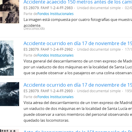
ES 28079. FAHF 1-2-4-FF-2983
Unidad documental simple
02/
Parte de
Fondos Institucionales
La imagen está compuesta por cuatro fotografías que muestra
accidente.
Desconocido
ES 28079. FAHF 1-2-4-FF-2992
Unidad documental simple
17/
Parte de
Fondos Institucionales
Vista general del descarrilamiento de un tren expreso de Madri
por un viaducto de dos máquinas en la localidad de Santa Lu
que se puede observar a los pasajeros en una colina observand
ES 28079. FAHF 1-2-4-FF-2993
Unidad documental simple
195
Parte de
Fondos Institucionales
Vista aérea del descarrilamiento de un tren expreso de Madrid 
un viaducto de dos máquinas en la localidad de Santa Lucía 
puede observar a varios miembros del personal observando e
quedado las locomotoras.