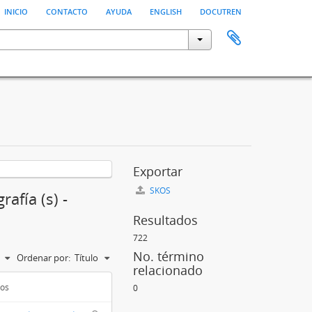
inicio
contacto
ayuda
english
docutren
Exportar
SKOS
afía (s) -
Resultados
722
No. término
Ordenar por:
Título
relacionado
dos
0