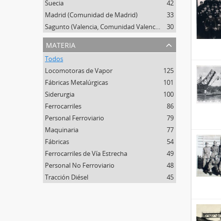
Suecia
42
Madrid (Comunidad de Madrid)
33
Sagunto (Valencia, Comunidad Valenciana)
30
materia
Todos
Locomotoras de Vapor
125
Fábricas Metalúrgicas
101
Siderurgia
100
Ferrocarriles
86
Personal Ferroviario
79
Maquinaria
77
Fábricas
54
Ferrocarriles de Vía Estrecha
49
Personal No Ferroviario
48
Tracción Diésel
45