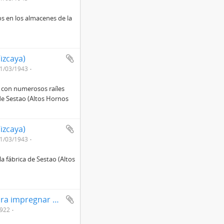
os en los almacenes de la
izcaya)
1/03/1943
, con numerosos raíles
de Sestao (Altos Hornos
izcaya)
1/03/1943
a fábrica de Sestao (Altos
Aparato rotativo para sacar la nieve y aparato para impregnar madera
922