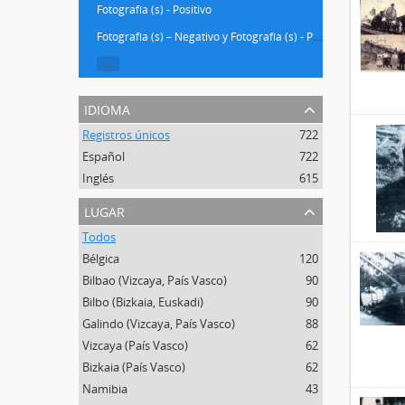
Fotografía (s) - Positivo
Fotografía (s) – Negativo y Fotografía (s) - Positivo
...
idioma
Registros únicos
722
Español
722
Inglés
615
lugar
Todos
Bélgica
120
Bilbao (Vizcaya, País Vasco)
90
Bilbo (Bizkaia, Euskadi)
90
Galindo (Vizcaya, País Vasco)
88
Vizcaya (País Vasco)
62
Bizkaia (País Vasco)
62
Namibia
43