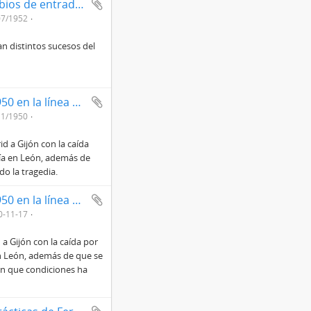
Accidente acaecido 150 metros antes de los cambios de entrada de la estación de Aguilar de Segarra por el choque del tren mercancías nº 35, tirado por la locomotora 4273, con el expreso procedente de Irún - Vigo - Bilbao y con destino a Barcelona - Vilanova
07/1952
n distintos sucesos del
Accidente ocurrido en día 17 de noviembre de 1950 en la línea de León a Gijón, concretamente a la salida de la estación de Santa Lucía, lado Ciñera
11/1950
d a Gijón con la caída
cía en León, además de
o la tragedia.
Accidente ocurrido en día 17 de noviembre de 1950 en la línea de León a Gijón, concretamente a la salida de la estación de Santa Lucía, lado Ciñera
0-11-17
a Gijón con la caída por
en León, además de que se
n que condiciones ha