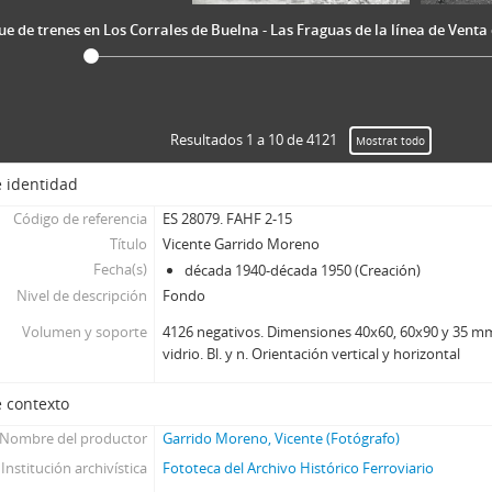
e de trenes en Los Corrales de Buelna - Las Fraguas de la línea de Vent
Resultados 1 a 10 de 4121
Mostrat todo
 identidad
Código de referencia
ES 28079. FAHF 2-15
Título
Vicente Garrido Moreno
Fecha(s)
década 1940-década 1950 (Creación)
Nivel de descripción
Fondo
Volumen y soporte
4126 negativos. Dimensiones 40x60, 60x90 y 35 mm
vidrio. Bl. y n. Orientación vertical y horizontal
 contexto
Nombre del productor
Garrido Moreno, Vicente (Fotógrafo)
Institución archivística
Fototeca del Archivo Histórico Ferroviario