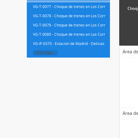
VG-T-0077 - Choque de trenes en Los Corrales de Buelna - Las Fraguas de la línea de Venta de Baños a Santander
Choqu
VG-T-0078 - Choque de trenes en Los Corrales de Buelna - Las Fraguas de la línea de Venta de Baños a Santander
VG-T-0079 - Choque de trenes en Los Corrales de Buelna - Las Fraguas de la línea de Venta de Baños a Santander
VG-T-0080 - Choque de trenes en Los Corrales de Buelna - Las Fraguas de la línea de Venta de Baños a Santander
VG-IF-0370 - Estación de Madrid - Delicias
Área de
4133 más...
Área de