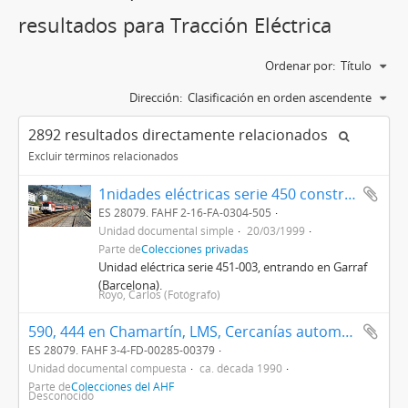
resultados para Tracción Eléctrica
Ordenar por:
Título
Dirección:
Clasificación en orden ascendente
2892 resultados directamente relacionados
Excluir términos relacionados
1nidades eléctricas serie 450 construidas por Alstom y Construcciones y Auxiliar de Ferrocarriles (CAF)
ES 28079. FAHF 2-16-FA-0304-505
Unidad documental simple
20/03/1999
Parte de
Colecciones privadas
Unidad eléctrica serie 451-003, entrando en Garraf
(Barcelona).
Royo, Carlos (Fotógrafo)
590, 444 en Chamartín, LMS, Cercanías automotores, 445 (FD-00292), Vía estrecha, Cercanías Delicias, Valencia, Windhoff, AVE, 440, Feve, Chamartín, UT 444, 592, 590, 443 Platanito, Tren del Centenario, Locomotora de vapor 120-2112 (MZA 168), 220-2005 (Vilanova i la Geltrú), Tarraco 030-0204, automotor 439, Locomotora eléctrica 7765, Vagón economato-autoservicio, Automotor 595, Grúa y vagón borde bajo, 433, 300-111-2, Locomotora de vapor 0-2273, locomotora eléctrica 8628, 269-114-7, máquina quitanieves, locomotora de vapor 030-221? con aguada en pedestal, 432 en Tarragona, Talgo, Museo del Ferrocarril de Madrid locomotora de vapor Andaluces, Yorkshire en el Museo 10201, Tren de la Fresa en línea de Delicias-Cercanías, Cercanías junto a la estación de Madrid - Delicias (FD-00298)
ES 28079. FAHF 3-4-FD-00285-00379
Unidad documental compuesta
ca. década 1990
Parte de
Colecciones del AHF
Desconocido