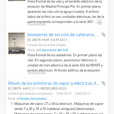
Vista frontal de las vías y el tendido eléctrico de la
estación de Madrid Príncipe Pío. En primer plano
aparecen las vías con la aguja cruzada. A ambos
lados de la foto se ven unidades eléctricas, las de la
parte izquierda corresponden a la serie 300 "
...
»
Desconocido
Aisladores de sección de catenaria en la estación de Madrid
ES 28079. FAHF 3-4-FF-0317
Unidad documental simple
Parte de
Colecciones del AHF
Vista frontal de los aisladores. En primer plano las
vías. En segundo plano, automotor eléctrico o
unidad de tren eléctrica de la serie 433 de RENFE y
postes eléctricos. Al fondo edificio de la estación.
Desconocido
Álbum de locomotoras de vapor y eléctricas de la Compañía del Norte
ES 28079. AHF C-2-1-1-REDER_RIEG-0223
Unidad documental compuesta
1930-03-01 - 1930-03-31
Parte de
Fondos Personales
Máquinas de vapor 27 a 34 (a destruir) ; Máquinas de vapor
series 7 a 26 y 35 a 55 (calderas antiguas) (destruidas) ;
Máquinas de vapor series 7 a 26 y 35 a 55 (calderas nuevas)