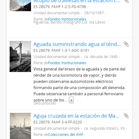
Acopio de traviesas en la estación coruñesa de Vedra - Ribadulla para las obras del tramo Lalín - Santiago de la línea de Puebla de Sanabria - Orense - Santiago
ES 28079. FAHF 1-2-5-FD-6796
Unidad documental simple
28/10/1987
Parte de
Fondos Institucionales
Figueroa, Benito (Fotógrafo Col. Vía Libre)
Aguada suministrando agua al ténder de una locomotora de vapor en un lugar sin identificar, posiblemente junto a un depósito de máquinas de las antiguas instalaciones de la estación de Barcelona-Término
ES 28079. FAHF 1-3-1-ADC-0191
Unidad documental simple
ca. década de 1940
Parte de
Fondos Institucionales
Vista general del brazo de la aguada y de parte del
ténder de una locomotora de vapor, y detrás
pueden observarse automotores eléctricos
formando parte de una composición allí detenida.
Puede observarse también a personal ferroviario
sobre uno de los
...
»
Desconocido
Aguja cruzada en la estación de Madrid - Príncipe Pío
ES 28079. FAHF 3-4-FF-0220
Unidad documental simple
ca. segunda mitad s. XX
Parte de
Colecciones del AHF