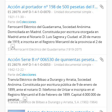
Acción al portador nº 198 de 500 pesetas del Ferrocarril Eléctrico del Guadarrama, S.A.
ES 28079. AHF D-1-4-1-O-0070
Unidad documental simple
1921-11-30
Parte de
Colecciones
Ferrocarril Eléctrico del Guadarrama, Sociedad Anónima.
Domiciliada en Madrid. Constituida por escritura otorgada en
Madrid ante el Notario D. Luis Sagrera y Ciudad. el 20 de marzo
de 1919, e inscrita en el Registro Mercantil de la provincia el 2 de
...
»
S.A. Ferrocarril Eléctrico del Guadarrama (1919-20??)
Acción Serie B nº 006530 de quinientas pesetas al portador del Tranvía Eléctrico de Bilbao a Durango y Arratia, Sociedad Anónima
ES 28079. AHF D-1-4-1-O-0053
Unidad documental simple
1942-12-22
Parte de
Colecciones
Tranvía Eléctrico de Bilbao a Durango y Arratia, Sociedad
Anónima. Constituida por escritura pública de 9 de enero de
1899, ante el notario D. Ildefonso de Urízar e inscripta en el
Registro Mercantil el 8 de Febrero de 1899. Capital 4.000.000 de
pesetas
...
»
Tranvía Eléctrico de Bilbao a Durango y Arratia, S.A. (1902-1964)