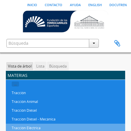
inicio
contacto
ayuda
english
docutren
Vista de árbol
Lista
Búsqueda
materias
...
Tracción
Tracción Animal
Tracción Diésel
Tracción Diésel - Mecánica
Tracción Eléctrica