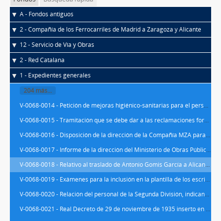
A - Fondos antiguos
2 - Compañía de los Ferrocarriles de Madrid a Zaragoza y Alicante
12 - Servicio de Vía y Obras
2 - Red Catalana
1 - Expedientes generales
204 más...
V-0068-0014 - Petición de mejoras higiénico-sanitarias para el personal de las brigadas por una comisión de la CNT
V-0068-0015 - Tramitación que se debe dar a las reclamaciones formuladas por el personal o por las organizaciones obreras
V-0068-0016 - Disposición de la dirección de la Compañía MZA para facilitar trabajo a los agentes rescindidos por los movimientos de huelga de septiembre y octubre de 1934
V-0068-0017 - Informe de la dirección del Ministerio de Obras Públicas sobre la reclamación de varios fogoneros
V-0068-0018 - Relativo al traslado de Antonio Gomis García a Alicante, Albacete, Murcia o Cartagena
V-0068-0019 - Exámenes para la inclusión en la plantilla de los escribientes temporeros
V-0068-0020 - Relación del personal de la Segunda División, indicando las horas de asistencia a la oficina
V-0068-0021 - Real Decreto de 29 de noviembre de 1935 inserto en la Gaceta del día 3 de octubre, relativo al despido del personal