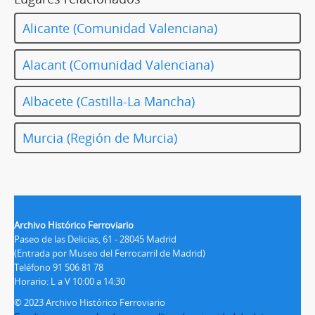
Alicante (Comunidad Valenciana)
Alacant (Comunidad Valenciana)
Albacete (Castilla-La Mancha)
Murcia (Región de Murcia)
Archivo Histórico Ferroviario
Paseo de las Delicias, 61 - 28045 Madrid
(Entrada por Museo del Ferrocarril de Madrid)
Teléfono 91 506 81 78
Horario: L a V 10:00 a 14:30
© 2023 Archivo Histórico Ferroviario