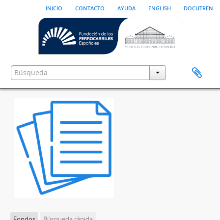
inicio
contacto
ayuda
english
docutren
Fondos
Búsqueda rápida