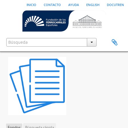
inicio
contacto
ayuda
english
docutren
Fondos
Búsqueda rápida