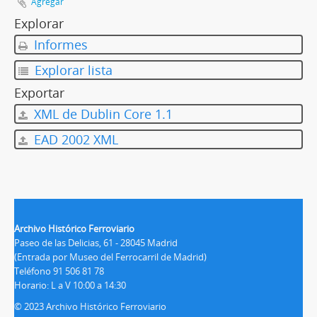
Agregar
Explorar
Informes
Explorar lista
Exportar
XML de Dublin Core 1.1
EAD 2002 XML
Archivo Histórico Ferroviario
Paseo de las Delicias, 61 - 28045 Madrid
(Entrada por Museo del Ferrocarril de Madrid)
Teléfono 91 506 81 78
Horario: L a V 10:00 a 14:30
© 2023 Archivo Histórico Ferroviario