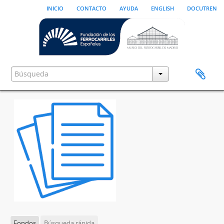
inicio
contacto
ayuda
english
docutren
Fondos
Búsqueda rápida