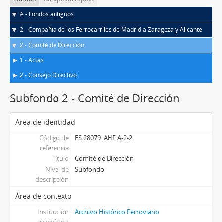
A - Fondos antiguos
2 - Compañía de los Ferrocarriles de Madrid a Zaragoza y Alicante
2 - Comité de Dirección
1 - Actas
2 - Consejo Directivo
Subfondo 2 - Comité de Dirección
Área de identidad
Código de
ES 28079. AHF A-2-2
referencia
Título
Comité de Dirección
Nivel de
Subfondo
descripción
Área de contexto
Institución
Archivo Histórico Ferroviario
archivística