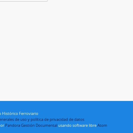
 Histórico Ferroviario
nerales de uso y política de privacidad de datos
por
Pandora Gestión Documental
usando software libre
Atom