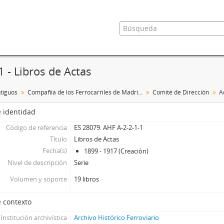
1 - Libros de Actas
tiguos
Compañía de los Ferrocarriles de Madrid a Zaragoza y Alicante
Comité de Dirección
A
 identidad
Código de referencia
ES 28079. AHF A-2-2-1-1
Título
Libros de Actas
Fecha(s)
1899 - 1917 (Creación)
Nivel de descripción
Serie
Volumen y soporte
19 libros
 contexto
Institución archivística
Archivo Histórico Ferroviario