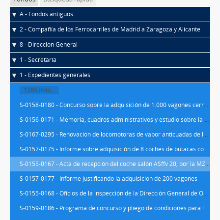
A - Fondos antiguos
2 - Compañía de los Ferrocarriles de Madrid a Zaragoza y Alicante
8 - Dirección General
1 - Secretaría
1 - Expedientes generales
1285 más...
S-0158-0180 - Concurso sobre la adquisición de 1.000 vagones cerrados de la serie J y 50 de la serie F para el transporte de fruta y pescado
S-0156-0171 - Memoria, cuadros administrativos y estudio sobre la adquisición de coches, vagones y furgones para ambas redes de la Compañía MZA
S-0167-0295 - Renovación de locomotoras de vapor anticuadas de las compañías MZA, Norte, Andaluces y Oeste
S-0157-0175 - Informe sobre adquisición de 8 coches de butacas con caterrones y concurso para su adquisición
S-0155-0167 - Acta de recepción del coche salón ASffv 20, por la MZA investigando la falta de coches en la Red de MZA, y coste de reparación del coche salón AS 20
S-0157-0177 - Informe justificando la adquisición de 200 vagones
S-0155-0168 - Oficios de la inspección de la Dirección General de Obras Públicas a la MZA investigando la falta de coches en la red
S-0159-0186 - Programa de concurso y pliego de condiciones para la adquisicion de 41 furgones para trenes de viajeros