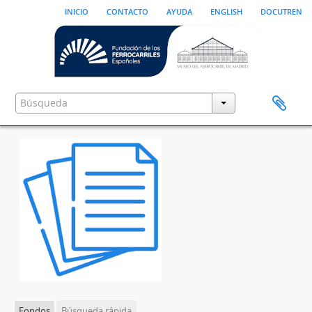
inicio
contacto
ayuda
english
docutren
Fondos
Búsqueda rápida