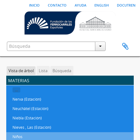
inicio
contacto
ayuda
english
docutren
Vista de árbol
Lista
Búsqueda
materias
...
Nerva (Estación)
Neuchâtel (Estación)
Niebla (Estación)
Nieves , Las (Estación)
Niños