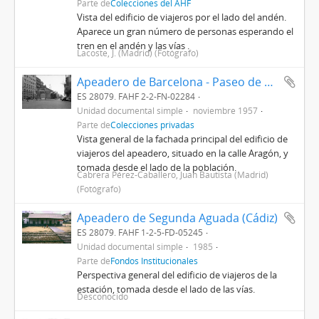
Parte de
Colecciones del AHF
Vista del edificio de viajeros por el lado del andén.
Aparece un gran número de personas esperando el
tren en el andén y las vías .
Lacoste, J. (Madrid) (Fotógrafo)
Apeadero de Barcelona - Paseo de Gracia de la línea de Tarragona a Barcelona
ES 28079. FAHF 2-2-FN-02284
Unidad documental simple
noviembre 1957
Parte de
Colecciones privadas
Vista general de la fachada principal del edificio de
viajeros del apeadero, situado en la calle Aragón, y
tomada desde el lado de la población.
Cabrera Pérez-Caballero, Juan Bautista (Madrid)
(Fotógrafo)
Apeadero de Segunda Aguada (Cádiz)
ES 28079. FAHF 1-2-5-FD-05245
Unidad documental simple
1985
Parte de
Fondos Institucionales
Perspectiva general del edificio de viajeros de la
estación, tomada desde el lado de las vías.
Desconocido