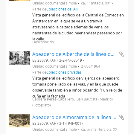
Unidad documental simple
ca. 1ª mitad s. XXº
Parte de
Colecciones del AHF
Vista general del edificio de la Central de Correos en
Ámsterdam en la que se ve a un tranvía
atravesando la calzada además de ver a los
habitantes de la ciudad neerlandesa paseando por
la calle.
Desconocido
Apeadero de Alberche de la línea de vía estrecha de Madrid a Villa del Prado y Almorox, visitado por la Asociación de Amigos del Ferrocarril (AAF)
ES 28079. FAHF 2-2-FN-08519
Unidad documental simple
27/06/1964
Parte de
Colecciones privadas
Vista general del edificio de viajeros del apeadero,
tomada por el lado de las vías, y en la que puede
observarse también a niños posando. Y un reloj de
cuña en la fachada
Cabrera Pérez-Caballero, Juan Bautista (Madrid)
(Fotógrafo)
Apeadero de Almoraima de la línea de Bobadilla a Algeciras, situado en Castellar de la Frontera (Cádiz)
ES 28079. FAHF 3-1-TP-IF-0017
Unidad documental simple
ca. primer tercio s. XX