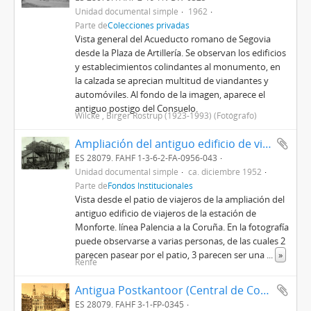
Unidad documental simple
1962
Parte de
Colecciones privadas
Vista general del Acueducto romano de Segovia
desde la Plaza de Artillería. Se observan los edificios
y establecimientos colindantes al monumento, en
la calzada se aprecian multitud de viandantes y
automóviles. Al fondo de la imagen, aparece el
antiguo postigo del Consuelo.
Wilcke , Birger Rostrup (1923-1993) (Fotógrafo)
Ampliación del antiguo edificio de viajeros de la estación de Monforte de la línea Palencia a La Coruña
ES 28079. FAHF 1-3-6-2-FA-0956-043
Unidad documental simple
ca. diciembre 1952
Parte de
Fondos Institucionales
Vista desde el patio de viajeros de la ampliación del
antiguo edificio de viajeros de la estación de
Monforte. línea Palencia a la Coruña. En la fotografía
puede observarse a varias personas, de las cuales 2
parecen pasear por el patio, 3 parecen ser una
...
»
Renfe
Antigua Postkantoor (Central de Correos) de Amsterdam
ES 28079. FAHF 3-1-FP-0345