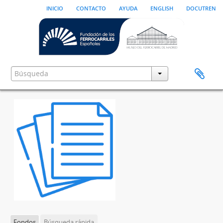
inicio
contacto
ayuda
english
docutren
Fondos
Búsqueda rápida