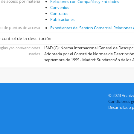
 de acceso por materia
Relaciones con Compañías y Entidades
Convenios
Contratos
Publicaciones
po de puntos de acceso
Expedientes del Servicio Comercial. Relacione
 control de la descripción
eglas y/o convenciones
ISAD (G): Norma Internacional General de Descripci
usadas
Adoptada por el Comité de Normas de Descripción,
septiembre de 1999.- Madrid: Subdirección de los A
© 2023 Archivo
Condiciones ge
Desarrollado 