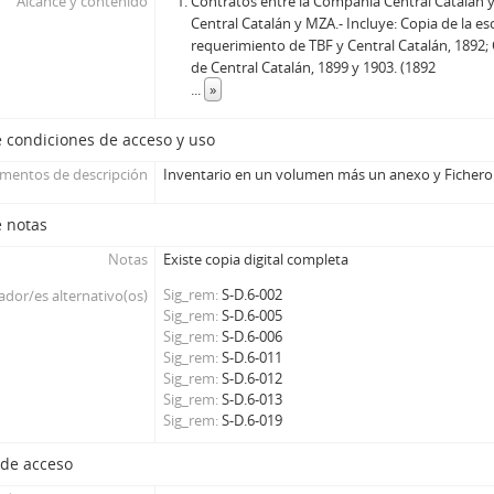
Alcance y contenido
Contratos entre la Compañía Central Catalán y 
Central Catalán y MZA.- Incluye: Copia de la es
requerimiento de TBF y Central Catalán, 1892;
de Central Catalán, 1899 y 1903. (1892
...
»
 condiciones de acceso y uso
umentos de descripción
Inventario en un volumen más un anexo y Fichero
e notas
Notas
Existe copia digital completa
Sig_rem
S-D.6-002
cador/es alternativo(os)
Sig_rem
S-D.6-005
Sig_rem
S-D.6-006
Sig_rem
S-D.6-011
Sig_rem
S-D.6-012
Sig_rem
S-D.6-013
Sig_rem
S-D.6-019
 de acceso