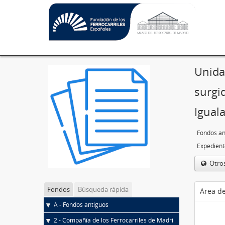
Unida
surgi
Igual
Fondos an
Otro
Fondos
Búsqueda rápida
Área de
A - Fondos antiguos
2 - Compañía de los Ferrocarriles de Madrid a Zaragoza y Alicante