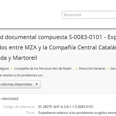
d documental compuesta S-0083-0101 - Expe
dos entre MZA y la Compañía Central Catalán
ada y Martorell
tiguos
Compañía de los Ferrocarriles de Madrid a Zaragoza y Alicante
Dirección General
Sec
Expediente relativo a los problemas surgidos entre MZA y la Compañía Central Catalán por la línea de Barcelona a Igualada y Martorell
s idiomas disponibles
 identidad
Código de referencia
ES 28079. AHF A-2-8-1-1-S-0083-0101
Título
Expediente relativo a los problemas surgidos ent