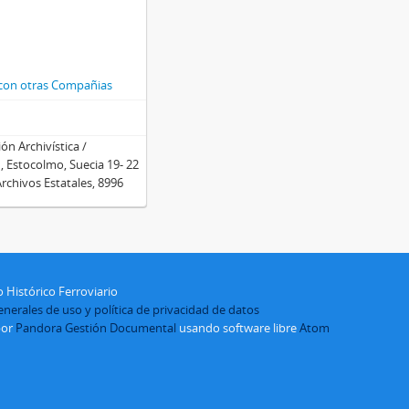
s con otras Compañias
ón Archivística /
 Estocolmo, Suecia 19- 22
rchivos Estatales, 8996
 Histórico Ferroviario
nerales de uso y política de privacidad de datos
por
Pandora Gestión Documental
usando software libre
Atom