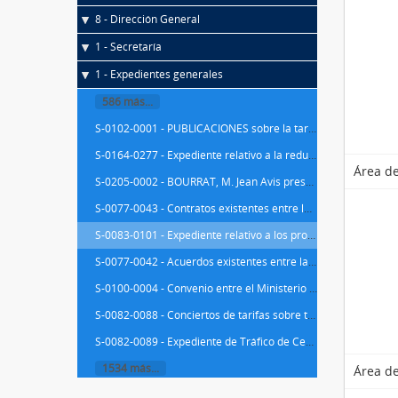
8 - Dirección General
1 - Secretaría
1 - Expedientes generales
586 más...
S-0102-0001 - PUBLICACIONES sobre la tarificación ferroviaria
S-0164-0277 - Expediente relativo a la reducción de parejas que representaría la sustitución de las máquinas antiguas por las modernas
Área de
S-0205-0002 - BOURRAT, M. Jean Avis presenté au nom de la Comision du budget sur le proyect de loi tendant a autoriser le Ministre des travaux publies a ouvrir le procedeure du rachat a l' egard de la Compagnie de Chemins de Fer de l' Ouest
S-0077-0043 - Contratos existentes entre las compañías de MZA y de Andaluces, sobre Tráfico
S-0083-0101 - Expediente relativo a los problemas surgidos entre MZA y la Compañía Central Catalán por la línea de Barcelona a Igualada y Martorell
S-0077-0042 - Acuerdos existentes entre las Compañías de MZA, MCP (Madrid, Cáceres y Portugal ) y del Oeste para las relaciones de Tráfico
S-0100-0004 - Convenio entre el Ministerio de Fomento y la Compañía TBF sobre Explotación y Tarifas de sus líneas
S-0082-0088 - Conciertos de tarifas sobre transporte de mercancías entre Tarragona , Reus y Valls, con almacenistas papel de Madrid y tráfico franco-hispano-portugués, transportes vagones de propiedad de Sevilla al Cerro de Hierro y de viajeros en trenes especiales
S-0082-0089 - Expediente de Tráfico de Cereales de la Compañía del Norte y de MZA, hacia Barcelona
1534 más...
Área de