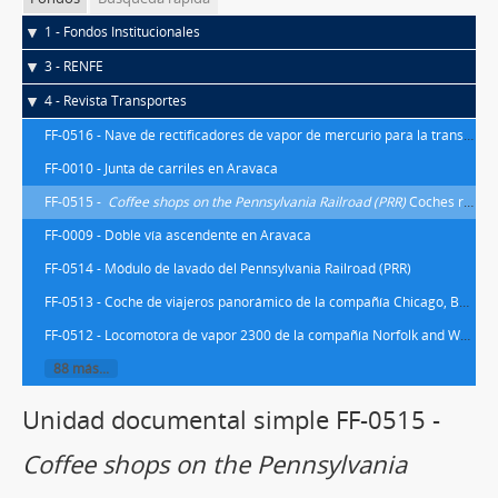
1 - Fondos Institucionales
3 - RENFE
4 - Revista Transportes
FF-0516 - Nave de rectificadores de vapor de mercurio para la transformación de la corriente alterna en continua en la subcentral de La Bordeta en Barcelona
FF-0010 - Junta de carriles en Aravaca
FF-0515 -
Coffee shops on the Pennsylvania Railroad (PRR)
Coches restaurante en el Ferrocarril de Pennsylvania
FF-0009 - Doble vía ascendente en Aravaca
FF-0514 - Módulo de lavado del Pennsylvania Railroad (PRR)
FF-0513 - Coche de viajeros panorámico de la compañía Chicago, Burlington and Quincy Railroad
FF-0512 - Locomotora de vapor 2300 de la compañía Norfolk and Western, diseñada y fabricada por la propia compañía en los talleres de la compañía en Roanoke (Virginia), con la colaboración de Baldwin-Lima-Hamilton, Westinghouse, y Babcock & Wilcox
88 más...
Unidad documental simple FF-0515 -
Coffee shops on the Pennsylvania