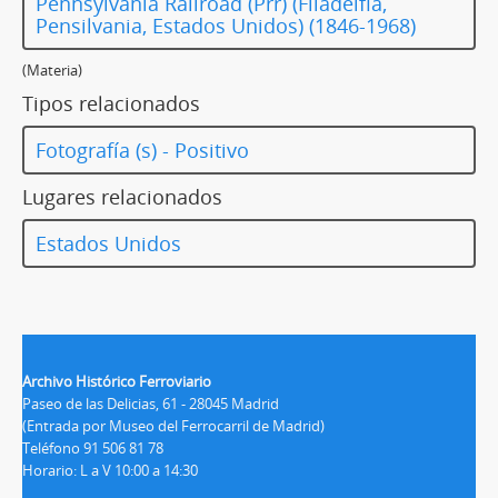
Pennsylvania Railroad (Prr) (Filadelfia,
Pensilvania, Estados Unidos) (1846-1968)
(Materia)
Tipos relacionados
Fotografía (s) - Positivo
Lugares relacionados
Estados Unidos
Archivo Histórico Ferroviario
Paseo de las Delicias, 61 - 28045 Madrid
(Entrada por Museo del Ferrocarril de Madrid)
Teléfono 91 506 81 78
Horario: L a V 10:00 a 14:30