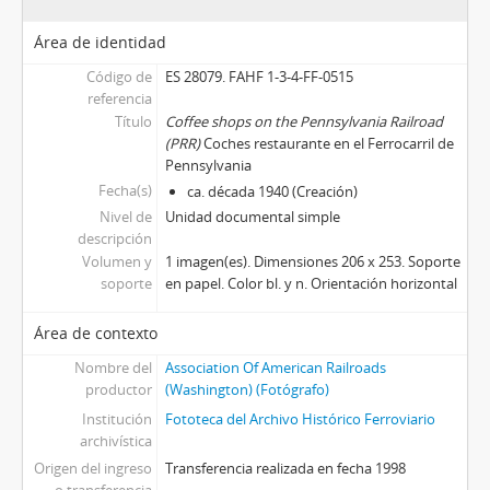
Área de identidad
Código de
ES 28079. FAHF 1-3-4-FF-0515
referencia
Título
Coffee shops on the Pennsylvania Railroad
(PRR)
Coches restaurante en el Ferrocarril de
Pennsylvania
Fecha(s)
ca. década 1940 (Creación)
Nivel de
Unidad documental simple
descripción
Volumen y
1 imagen(es). Dimensiones 206 x 253. Soporte
soporte
en papel. Color bl. y n. Orientación horizontal
Área de contexto
Nombre del
Association Of American Railroads
productor
(Washington) (Fotógrafo)
Institución
Fototeca del Archivo Histórico Ferroviario
archivística
Origen del ingreso
Transferencia realizada en fecha 1998
o transferencia