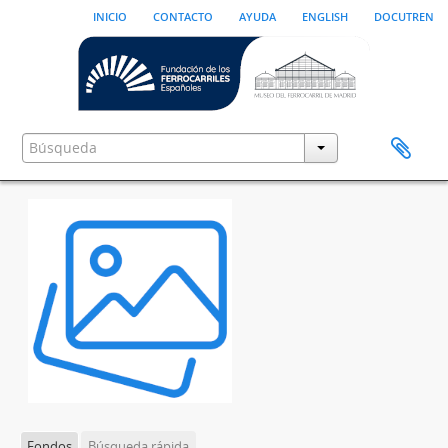
inicio
contacto
ayuda
english
docutren
Fondos
Búsqueda rápida