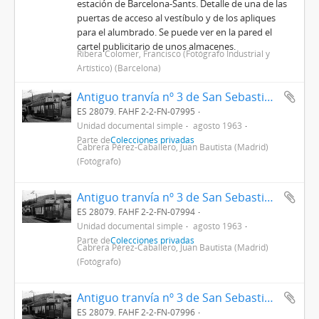
estación de Barcelona-Sants. Detalle de una de las
puertas de acceso al vestíbulo y de los apliques
para el alumbrado. Se puede ver en la pared el
cartel publicitario de unos almacenes.
Ribera Colomer, Francisco (Fotógrafo Industrial y
Artístico) (Barcelona)
Antiguo tranvía nº 3 de San Sebastián González Byass / Tío Pepe
ES 28079. FAHF 2-2-FN-07995
Unidad documental simple
agosto 1963
Parte de
Colecciones privadas
Cabrera Pérez-Caballero, Juan Bautista (Madrid)
(Fotógrafo)
Antiguo tranvía nº 3 de San Sebastián González Byass / Tío Pepe
ES 28079. FAHF 2-2-FN-07994
Unidad documental simple
agosto 1963
Parte de
Colecciones privadas
Cabrera Pérez-Caballero, Juan Bautista (Madrid)
(Fotógrafo)
Antiguo tranvía nº 3 de San Sebastián González Byass / Tío Pepe
ES 28079. FAHF 2-2-FN-07996