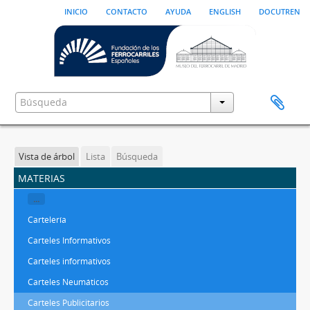
inicio
contacto
ayuda
english
docutren
Vista de árbol
Lista
Búsqueda
materias
...
Cartelería
Carteles Informativos
Carteles informativos
Carteles Neumáticos
Carteles Publicitarios