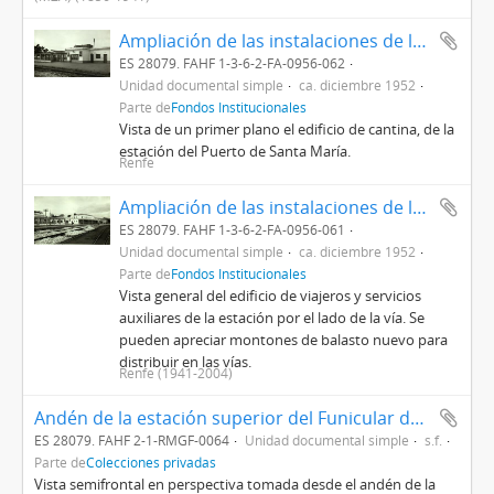
Ampliación de las instalaciones de la estación del Puerto de Santa María Línea de Sevilla a Jerez y Cádiz
ES 28079. FAHF 1-3-6-2-FA-0956-062
Unidad documental simple
ca. diciembre 1952
Parte de
Fondos Institucionales
Vista de un primer plano el edificio de cantina, de la
estación del Puerto de Santa María.
Renfe
Ampliación de las instalaciones de la estación del Puerto de Santa María. Línea de Sevilla a Jerez y Cádiz
ES 28079. FAHF 1-3-6-2-FA-0956-061
Unidad documental simple
ca. diciembre 1952
Parte de
Fondos Institucionales
Vista general del edificio de viajeros y servicios
auxiliares de la estación por el lado de la vía. Se
pueden apreciar montones de balasto nuevo para
distribuir en las vías.
Renfe (1941-2004)
Andén de la estación superior del Funicular de Montjuich
ES 28079. FAHF 2-1-RMGF-0064
Unidad documental simple
s.f.
Parte de
Colecciones privadas
Vista semifrontal en perspectiva tomada desde el andén de la