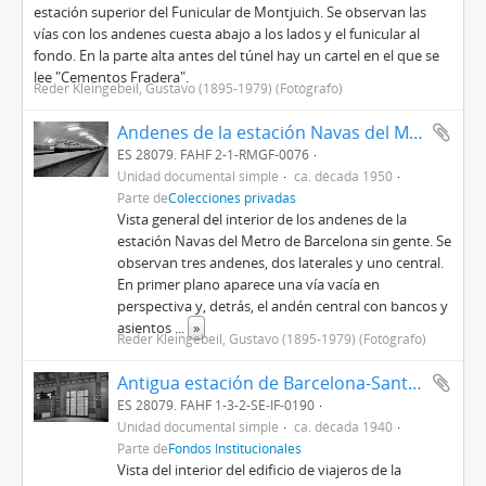
estación superior del Funicular de Montjuich. Se observan las
vías con los andenes cuesta abajo a los lados y el funicular al
fondo. En la parte alta antes del túnel hay un cartel en el que se
lee "Cementos Fradera".
Reder Kleingebeil, Gustavo (1895-1979) (Fotógrafo)
Andenes de la estación Navas del Metro de Barcelona
ES 28079. FAHF 2-1-RMGF-0076
Unidad documental simple
ca. década 1950
Parte de
Colecciones privadas
Vista general del interior de los andenes de la
estación Navas del Metro de Barcelona sin gente. Se
observan tres andenes, dos laterales y uno central.
En primer plano aparece una vía vacía en
perspectiva y, detrás, el andén central con bancos y
asientos
...
»
Reder Kleingebeil, Gustavo (1895-1979) (Fotógrafo)
Antigua estación de Barcelona-Sants de la línea de Barcelona-Término a Tarragona
ES 28079. FAHF 1-3-2-SE-IF-0190
Unidad documental simple
ca. década 1940
Parte de
Fondos Institucionales
Vista del interior del edificio de viajeros de la