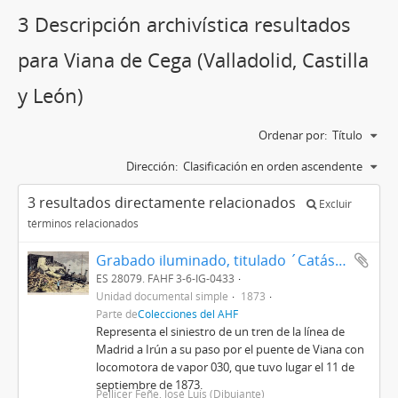
3 Descripción archivística resultados
para Viana de Cega (Valladolid, Castilla
y León)
Ordenar por:
Título
Dirección:
Clasificación en orden ascendente
3 resultados directamente relacionados
Excluir
términos relacionados
Grabado iluminado, titulado ´Catástrofe en el puente de Viana: aspecto tomado del frente de la vía´.
ES 28079. FAHF 3-6-IG-0433
Unidad documental simple
1873
Parte de
Colecciones del AHF
Representa el siniestro de un tren de la línea de
Madrid a Irún a su paso por el puente de Viana con
locomotora de vapor 030, que tuvo lugar el 11 de
septiembre de 1873.
Pellicer Feñe, José Luis (Dibujante)