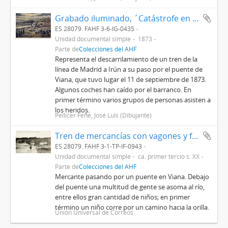
Grabado iluminado, ´Catástrofe en el puente de Viana: el descarrilamiento´
ES 28079. FAHF 3-6-IG-0435
Unidad documental simple
1873
Parte de
Colecciones del AHF
Representa el descarrilamiento de un tren de la
línea de Madrid a Irún a su paso por el puente de
Viana, que tuvo lugar el 11 de septiembre de 1873.
Algunos coches han caído por el barranco. En
primer término varios grupos de personas asisten a
los heridos.
Pellicer Feñe, José Luis (Dibujante)
Tren de mercancías con vagones y furgones de la línea de Madrid a Irún pasando por un puente de Cega, situado entre Viana de Cega y Boecillo
ES 28079. FAHF 3-1-TP-IF-0943
Unidad documental simple
ca. primer tercio s. XX
Parte de
Colecciones del AHF
Mercante pasando por un puente en Viana. Debajo
del puente una multitud de gente se asoma al río,
entre ellos gran cantidad de niños; en primer
término un niño corre por un camino hacia la orilla.
Unión Universal de Correos