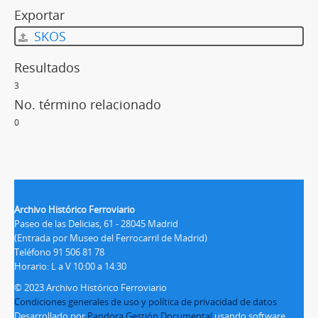
Exportar
SKOS
Resultados
3
No. término relacionado
0
Archivo Histórico Ferroviario
Paseo de las Delicias, 61 - 28045 Madrid
(Entrada por Museo del Ferrocarril de Madrid)
Teléfono 91 506 81 78
Horario: L a V 10:00 a 14:30
© 2023 Archivo Histórico Ferroviario
Condiciones generales de uso y política de privacidad de datos
Desarrollado por
Pandora Gestión Documental
usando software