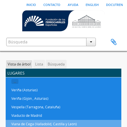
inicio
contacto
ayuda
english
docutren
Vista de árbol
Lista
Búsqueda
lugares
...
Veriña (Asturias)
Veriña (Gijón , Asturias)
Vespella (Tarragona, Cataluña)
Viaducto de Madrid
Viana de Cega (Valladolid, Castilla y León)