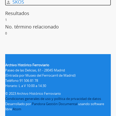
SKOS
Resultados
1
No. término relacionado
0
Archivo Histórico Ferroviario
Paseo de las Delicias, 61 - 28045 Madrid
(Entrada por Museo del Ferrocarril de Madrid)
Teléfono 91 506 81 78
Horario: L a V 10:00 a 14:30
© 2023 Archivo Histórico Ferroviario
Condiciones generales de uso y política de privacidad de datos
Desarrollado por
Pandora Gestión Documental
usando software
libre
Atom