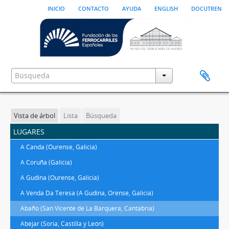
inicio
contacto
ayuda
english
docutren
Vista de árbol
Lista
Búsqueda
lugares
A Canda (Ourense, Galicia)
A Coruña (Galicia)
A Gudina (Ourense, Galicia)
A Venda Da Teresa (A Gudina, Orense, Galicia)
Abaño (San Vicente de La Barquera, Cantabria)
Abejar (Soria, Castilla y León)