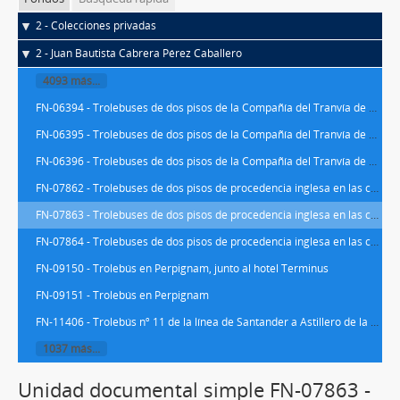
2 - Colecciones privadas
2 - Juan Bautista Cabrera Pérez Caballero
4093 más...
FN-06394 - Trolebuses de dos pisos de la Compañía del Tranvía de San Sebastián (CTSS) en las cocheras de Lasarte (Guipúzcoa), adquiridos de ocasión a la London Transport de Londres, del modelo Q-1 y construidos entre 1948 y 1952 por la firma británica BUT
FN-06395 - Trolebuses de dos pisos de la Compañía del Tranvía de San Sebastián (CTSS) en las cocheras de Lasarte (Guipúzcoa), adquiridos de ocasión a la London Transport de Londres, del modelo Q-1 y construidos entre 1948 y 1952 por la firma británica BUT
FN-06396 - Trolebuses de dos pisos de la Compañía del Tranvía de San Sebastián (CTSS) en las cocheras de Lasarte (Guipúzcoa), adquiridos de ocasión a la London Transport de Londres, del modelo Q-1 y construidos entre 1948 y 1952 por la firma británica BUT
FN-07862 - Trolebuses de dos pisos de procedencia inglesa en las cocheras de los Tranvías de Zaragoza S.A., adquiridos de ocasión a la London Transport de Londres, del modelo Q-1 y construidos entre 1948 y 1952 por la firma británica BUT
FN-07863 - Trolebuses de dos pisos de procedencia inglesa en las cocheras de los Tranvías de Zaragoza S.A., adquiridos de ocasión a la London Transport de Londres, del modelo Q-1 y construidos entre 1948 y 1952 por la firma británica BUT
FN-07864 - Trolebuses de dos pisos de procedencia inglesa en las cocheras de los Tranvías de Zaragoza S.A., adquiridos de ocasión a la London Transport de Londres, del modelo Q-1 y construidos entre 1948 y 1952 por la firma británica BUT
FN-09150 - Trolebús en Perpignam, junto al hotel Terminus
FN-09151 - Trolebús en Perpignam
FN-11406 - Trolebús nº 11 de la línea de Santander a Astillero de la Compañía de Trolebuses Santander - Astillero (CTSA), adquiridos de ocasión a la London Transport de Londres, del modelo Q-1 y construidos entre 1948 y 1952 por la firma británica BUT
1037 más...
Unidad documental simple FN-07863 -