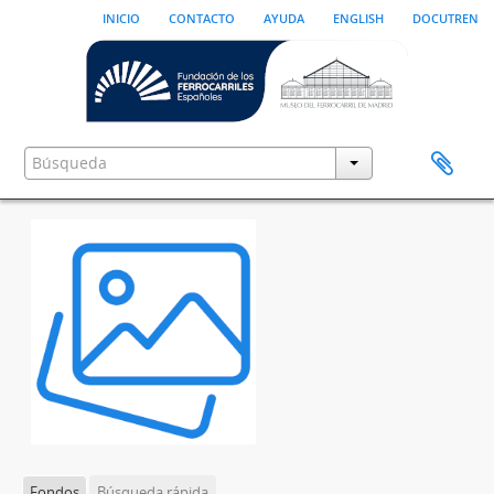
inicio
contacto
ayuda
english
docutren
Fondos
Búsqueda rápida