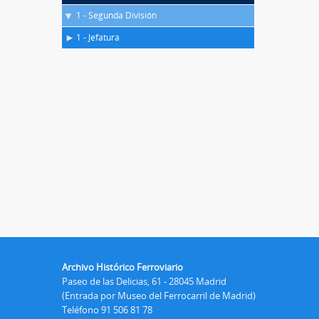
1 - Segunda División
1 - Jefatura
Archivo Histórico Ferroviario
Paseo de las Delicias, 61 - 28045 Madrid
(Entrada por Museo del Ferrocarril de Madrid)
Teléfono 91 506 81 78