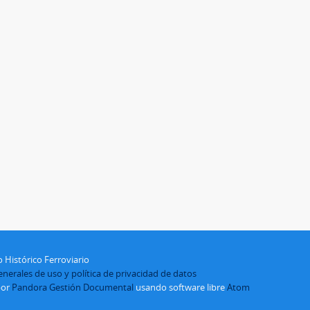
 Histórico Ferroviario
nerales de uso y política de privacidad de datos
por
Pandora Gestión Documental
usando software libre
Atom