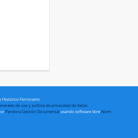
 Histórico Ferroviario
nerales de uso y política de privacidad de datos
por
Pandora Gestión Documental
usando software libre
Atom