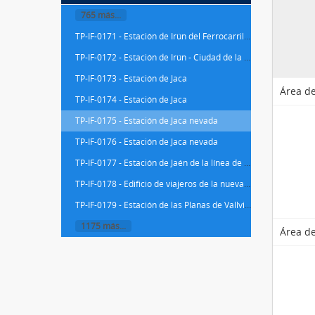
765 más...
TP-IF-0171 - Estación de Irún del Ferrocarril de San Sebastián a la Frontera Francesa (SSFF)
TP-IF-0172 - Estación de Irún - Ciudad de la línea de Irún a Elizondo del Ferrocarril del del Bidasoa
TP-IF-0173 - Estación de Jaca
Área de
TP-IF-0174 - Estación de Jaca
TP-IF-0175 - Estación de Jaca nevada
TP-IF-0176 - Estación de Jaca nevada
TP-IF-0177 - Estación de Jaén de la línea de Puente Genil a Linares de la Compañía de los Ferrocarriles Andaluces
TP-IF-0178 - Edificio de viajeros de la nueva estación de La Peña
TP-IF-0179 - Estación de las Planas de Vallvidrera
1175 más...
Área de