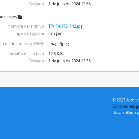
Cargado
1 de julio de 2024 12:55
nail copy
Nombre del archivo
TP-IF-0175_142.jpg
Tipo de soporte
Imagen
ipo de documento MIME
image/jpeg
Tamaño del archivo
12.5 KiB
Cargado
1 de julio de 2024 12:55
© 2023 Archivo
Condiciones ge
Desarrollado 