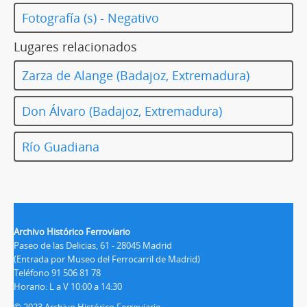
Fotografía (s) - Negativo
Lugares relacionados
Zarza de Alange (Badajoz, Extremadura)
Don Álvaro (Badajoz, Extremadura)
Río Guadiana
Archivo Histórico Ferroviario
Paseo de las Delicias, 61 - 28045 Madrid
(Entrada por Museo del Ferrocarril de Madrid)
Teléfono 91 506 81 78
Horario: L a V 10:00 a 14:30