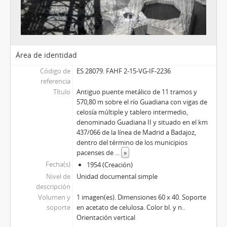
Área de identidad
Código de
ES 28079. FAHF 2-15-VG-IF-2236
referencia
Título
Antiguo puente metálico de 11 tramos y
570,80 m sobre el río Guadiana con vigas de
celosía múltiple y tablero intermedio,
denominado Guadiana II y situado en el km
437/066 de la línea de Madrid a Badajoz,
dentro del término de los municipios
pacenses de
...
»
Fecha(s)
1954 (Creación)
Nivel de
Unidad documental simple
descripción
Volumen y
1 imagen(es). Dimensiones 60 x 40. Soporte
soporte
en acetato de celulosa. Color bl. y n..
Orientación vertical