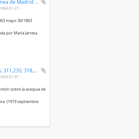
Expedientes relativos a la estación de Utebo - Monzalbarba en la línea de Madrid a Zaragoza
 1904-01-21
1863 mayo 30/1863
a por María Jarreta.
Tramos metálicos de las obras de los km 300,065; 304,076; 308,856; 311,235; 318,613; 330,356 y 340,654 en la línea Madrid a Zaragoza
 1929-01-01
ontón sobre la acequia de
era. (1919 septiembre