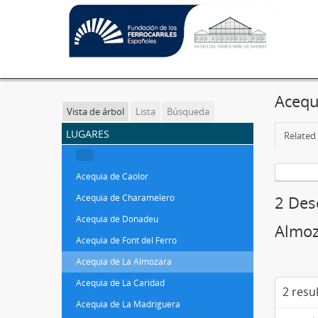
Acequ
Vista de árbol
Lista
Búsqueda
lugares
Related 
...
Acequia de Caolor
Acequia de Charamelero
2 Des
Acequia de Donadeu
Almoz
Acequia de Font del Ferro
Acequia de La Almozara
Acequia de La Caridad
2 resu
Acequia de La Madriguera