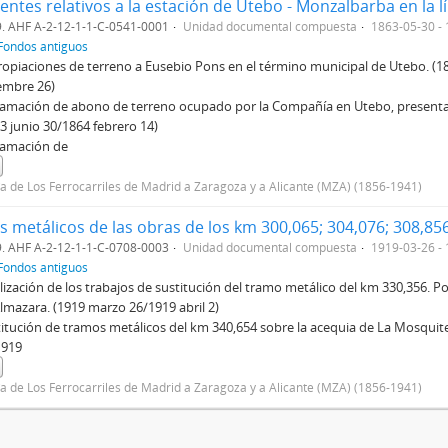
. AHF A-2-12-1-1-C-0541-0001
Unidad documental compuesta
1863-05-30 -
Fondos antiguos
opiaciones de terreno a Eusebio Pons en el término municipal de Utebo. (
embre 26)
lamación de abono de terreno ocupado por la Compañía en Utebo, presentad
3 junio 30/1864 febrero 14)
lamación de
 de Los Ferrocarriles de Madrid a Zaragoza y a Alicante (MZA) (1856-1941)
. AHF A-2-12-1-1-C-0708-0003
Unidad documental compuesta
1919-03-26 -
Fondos antiguos
lización de los trabajos de sustitución del tramo metálico del km 330,356. P
lmazara. (1919 marzo 26/1919 abril 2)
itución de tramos metálicos del km 340,654 sobre la acequia de La Mosquit
1919
 de Los Ferrocarriles de Madrid a Zaragoza y a Alicante (MZA) (1856-1941)