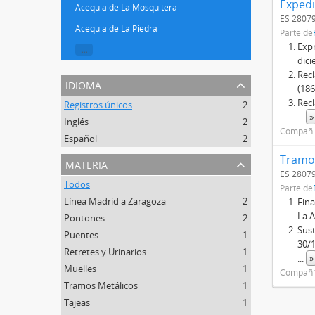
Acequia de La Mosquitera
ES 28079
Acequia de La Piedra
Parte de
Expr
...
dici
Rec
idioma
(186
Rec
Registros únicos
2
...
»
Inglés
2
Compañía
Español
2
materia
ES 28079
Todos
Parte de
Línea Madrid a Zaragoza
2
Fina
La A
Pontones
2
Sust
Puentes
1
30/
Retretes y Urinarios
1
...
»
Muelles
1
Compañía
Tramos Metálicos
1
Tajeas
1