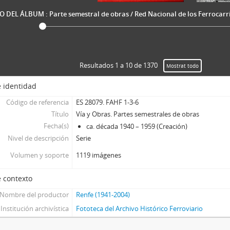
O DEL ÁLBUM : Parte semestral de obras / Red Nacional de los Ferrocarrile
Resultados 1 a 10 de 1370
Mostrat todo
 identidad
Código de referencia
ES 28079. FAHF 1-3-6
Título
Vía y Obras. Partes semestrales de obras
Fecha(s)
ca. década 1940 – 1959 (Creación)
Nivel de descripción
Serie
Volumen y soporte
1119 imágenes
 contexto
Nombre del productor
Renfe (1941-2004)
Institución archivística
Fototeca del Archivo Histórico Ferroviario