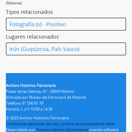
(Materia)
Tipos relacionados
Fotografía (s) - Positivo
Lugares relacionados
Irún (Guipúzcoa, País Vasco)
Archivo Histórico Ferroviario
Paseo de las Delicias, 61 - 28045 Madrid
(Entrada por Museo del Ferrocarril de Madrid)
Teléfono 91 506 81 78
Horario: L a V 10:00 a 14:30
© 2023 Archivo Histórico Ferroviario
Condiciones generales de uso y política de privacidad de datos
Desarrollado por
Pandora Gestión Documental
usando software