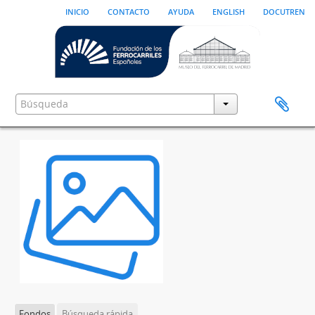
inicio
contacto
ayuda
english
docutren
Fondos
Búsqueda rápida