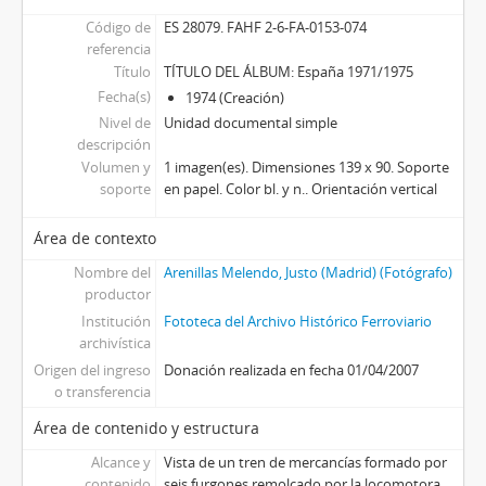
Código de
ES 28079. FAHF 2-6-FA-0153-074
referencia
Título
TÍTULO DEL ÁLBUM: España 1971/1975
Fecha(s)
1974 (Creación)
Nivel de
Unidad documental simple
descripción
Volumen y
1 imagen(es). Dimensiones 139 x 90. Soporte
soporte
en papel. Color bl. y n.. Orientación vertical
Área de contexto
Nombre del
Arenillas Melendo, Justo (Madrid) (Fotógrafo)
productor
Institución
Fototeca del Archivo Histórico Ferroviario
archivística
Origen del ingreso
Donación realizada en fecha 01/04/2007
o transferencia
Área de contenido y estructura
Alcance y
Vista de un tren de mercancías formado por
contenido
seis furgones remolcado por la locomotora