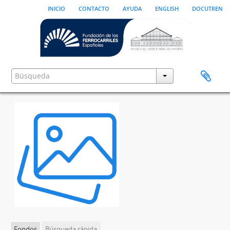
inicio
contacto
ayuda
english
docutren
Fondos
Búsqueda rápida