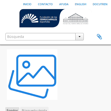
inicio
contacto
ayuda
english
docutren
Fondos
Búsqueda rápida