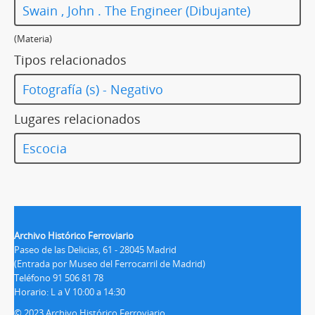
Swain , John . The Engineer (Dibujante)
(Materia)
Tipos relacionados
Fotografía (s) - Negativo
Lugares relacionados
Escocia
Archivo Histórico Ferroviario
Paseo de las Delicias, 61 - 28045 Madrid
(Entrada por Museo del Ferrocarril de Madrid)
Teléfono 91 506 81 78
Horario: L a V 10:00 a 14:30
© 2023 Archivo Histórico Ferroviario