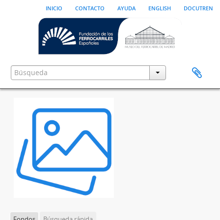
inicio
contacto
ayuda
english
docutren
Fondos
Búsqueda rápida