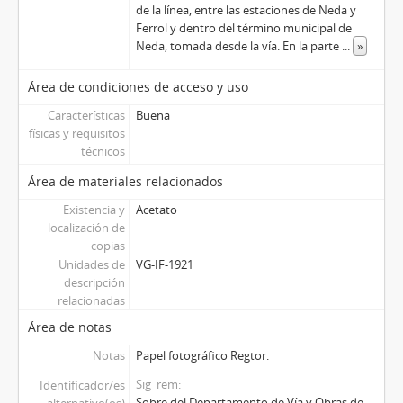
de la línea, entre las estaciones de Neda y
Ferrol y dentro del término municipal de
Neda, tomada desde la vía. En la parte
...
»
Área de condiciones de acceso y uso
Características
Buena
físicas y requisitos
técnicos
Área de materiales relacionados
Existencia y
Acetato
localización de
copias
Unidades de
VG-IF-1921
descripción
relacionadas
Área de notas
Notas
Papel fotográfico Regtor.
Sig_rem
Identificador/es
Sobre del Departamento de Vía y Obras de
alternativo(os)