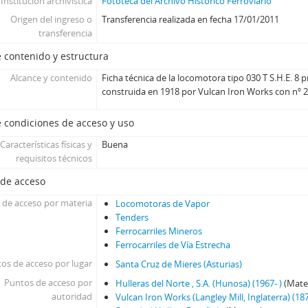
Institución archivística
Fototeca del Archivo Histórico Ferroviario
Origen del ingreso o
Transferencia realizada en fecha 17/01/2011
transferencia
 contenido y estructura
Alcance y contenido
Ficha técnica de la locomotora tipo 030 T S.H.E. 
construida en 1918 por Vulcan Iron Works con nº 
 condiciones de acceso y uso
Características físicas y
Buena
requisitos técnicos
 de acceso
 de acceso por materia
Locomotoras de Vapor
Tenders
Ferrocarriles Mineros
Ferrocarriles de Vía Estrecha
os de acceso por lugar
Santa Cruz de Mieres (Asturias)
Puntos de acceso por
Hulleras del Norte , S.A. (Hunosa) (1967- )
(Mate
autoridad
Vulcan Iron Works (Langley Mill, Inglaterra) (18