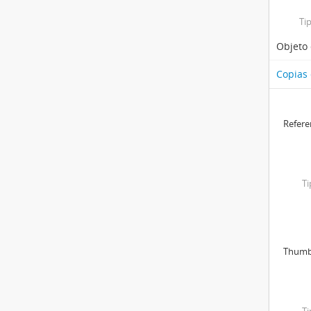
Ti
Objeto 
Copias
Refer
T
Thumb