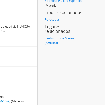
Sociedad Hullera Española
(Materia)
Tipos relacionados
Fotocopia
Lugares
8 propiedad de HUNOSA
relacionados
2786
Santa Cruz de Mieres
(Asturias)
ria)
74-196?)
(Materia)