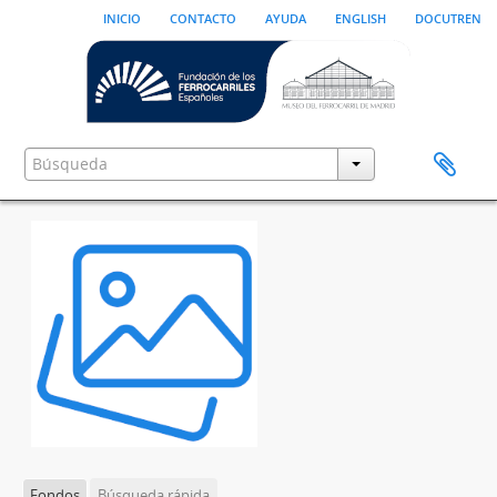
inicio
contacto
ayuda
english
docutren
Fondos
Búsqueda rápida