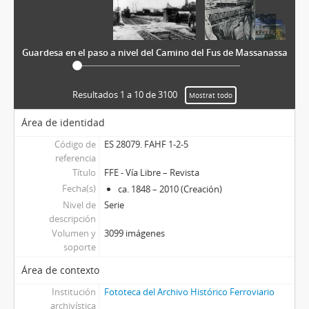
Guardesa en el paso a nivel del Camino del Fus de Massanassa
Resultados 1 a 10 de 3100
Mostrat todo
Área de identidad
Código de
ES 28079. FAHF 1-2-5
referencia
Título
FFE - Vía Libre – Revista
Fecha(s)
ca. 1848 – 2010 (Creación)
Nivel de
Serie
descripción
Volumen y
3099 imágenes
soporte
Área de contexto
Institución
Fototeca del Archivo Histórico Ferroviario
archivística