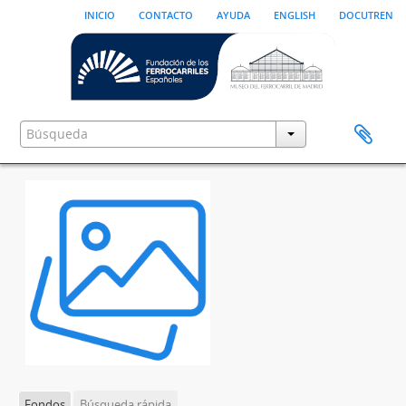
inicio
contacto
ayuda
english
docutren
Fondos
Búsqueda rápida