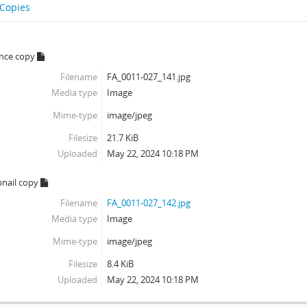
 Copies
ence copy
Filename
FA_0011-027_141.jpg
Media type
Image
Mime-type
image/jpeg
Filesize
21.7 KiB
Uploaded
May 22, 2024 10:18 PM
nail copy
Filename
FA_0011-027_142.jpg
Media type
Image
Mime-type
image/jpeg
Filesize
8.4 KiB
Uploaded
May 22, 2024 10:18 PM