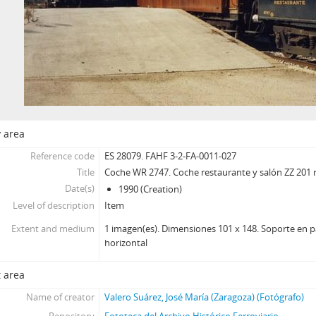
y area
Reference code
ES 28079. FAHF 3-2-FA-0011-027
Title
Coche WR 2747. Coche restaurante y salón ZZ 201 
Date(s)
1990 (Creation)
Level of description
Item
Extent and medium
1 imagen(es). Dimensiones 101 x 148. Soporte en pa
horizontal
 area
Name of creator
Valero Suárez, José María (Zaragoza) (Fotógrafo)