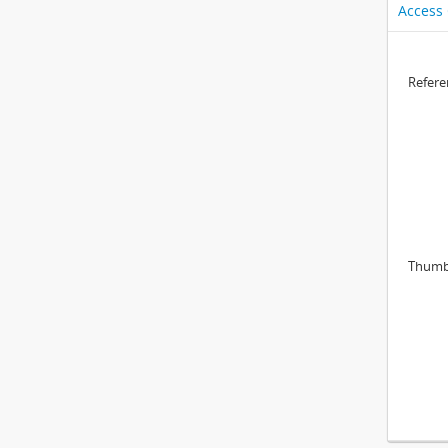
Access
Refer
Thumb