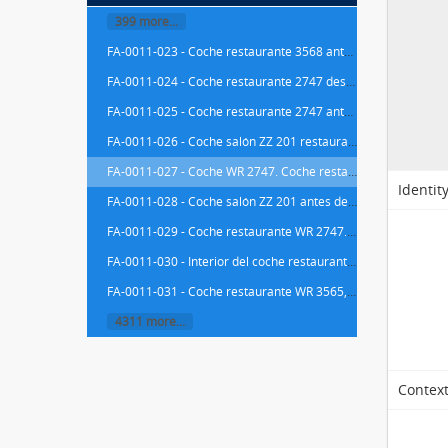
399 more...
FA-0011-023 - Coche restaurante 3568 antes de restaurar en Madrid en 1990
FA-0011-024 - Coche restaurante 2747 después de restaurar en Madrid en 1990
FA-0011-025 - Coche restaurante 2747 antes de restaurar en Madrid en 1989
FA-0011-026 - Coche salón ZZ 201 restaurado en 1990
FA-0011-027 - Coche WR 2747. Coche restaurante y salón ZZ 201 restaurados
Identit
FA-0011-028 - Coche salón ZZ 201 antes de la restauración de 1989
FA-0011-029 - Coche restaurante WR 2747. Antes de comenzar la restauración en el año 1989
FA-0011-030 - Interior del coche restaurante WR 2747 tipo Pullmad Sud Expres
FA-0011-031 - Coche restaurante WR 3565, en proceso de restauración en 1991
4311 more...
Context