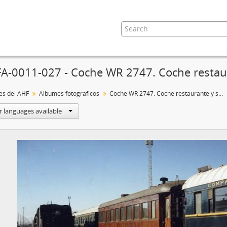
FA-0011-027 - Coche WR 2747. Coche restau
es del AHF
Álbumes fotográficos
Coche WR 2747. Coche restaurante y salón ZZ 201 restaurados
r languages available