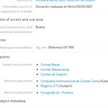
Repository
Fototeca del Archivo Histórico Ferroviario
Immediate source of
Donación realizada en fecha 05/03/2007
acquisition or transfer
ons of access and use area
ical characteristics and
Buena
technical requirements
area
Sig_rem
Biblioteca IIIF 999
Alternative identifier(s)
points
Subject access points
Coches Break
Coches Restaurante
Coches de Viajeros
Name access points
Compañía Internacional de Coches Cama
(Subj
Wagons LITS
(Subject)
Genre access points
Fotografía (s) - Positivo
 object metadata