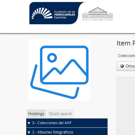
Item 
Coleccion
Othe
Holdings
Quick search
3 - Colecciones del AHF
2 - Álbumes fotográficos