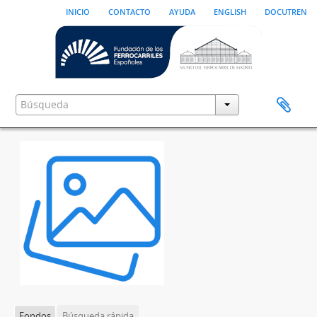
inicio
contacto
ayuda
english
docutren
Fondos
Búsqueda rápida