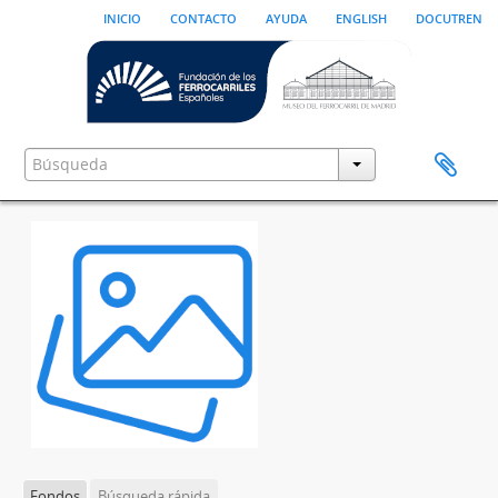
inicio
contacto
ayuda
english
docutren
Fondos
Búsqueda rápida