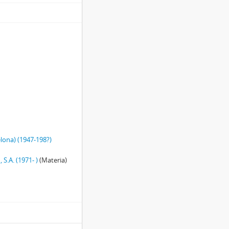
elona) (1947-198?)
 S.A. (1971- )
(Materia)