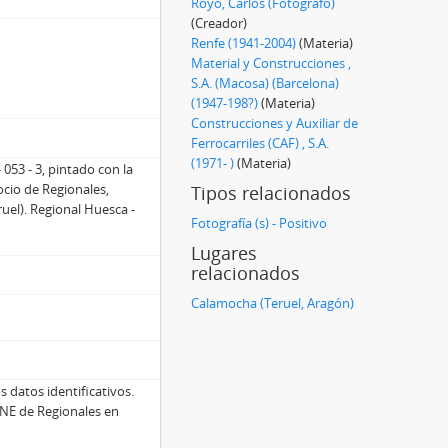
Royo, Carlos (Fotógrafo)
(Creador)
Renfe (1941-2004)
(Materia)
Material y Construcciones ,
S.A. (Macosa) (Barcelona)
(1947-198?)
(Materia)
Construcciones y Auxiliar de
Ferrocarriles (CAF) , S.A.
(1971- )
(Materia)
 053 - 3, pintado con la
ocio de Regionales,
Tipos relacionados
uel). Regional Huesca -
Fotografía (s) - Positivo
Lugares
relacionados
Calamocha (Teruel, Aragón)
 datos identificativos.
UNE de Regionales en