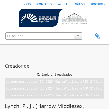
inicio
contacto
ayuda
english
docutren
Creador de
Explorar 3 resultados
Locomotora de vapor 130 - 2125 "Huércal" de la serie 130 - 2121 a 2145 de RENFE, ex serie 1 a 25 del Ferrocarril de Lorca a Baza y Águilas, remolcando el tren correo 855 Alicante - Granada, conocido como Granadino, en la estación de La Hoya de la línea de Alcantarilla a Lorca
Locomotora de vapor 130 - 2125 "Huércal" de la serie 130 - 2121 a 2145 de RENFE, ex serie 1 a 25 del Ferrocarril de Lorca a Baza y Águilas, remolcando el tren correo 855 Alicante - Granada, conocido como Granadino, en la estación de La Hoya de la línea de Alcantarilla a Lorca
Locomotora de vapor 130 - 2125 "Huércal" de la serie 130 - 2121 a 2145 de RENFE, ex serie 1 a 25 del Ferrocarril de Lorca a Baza y Águilas, remolcando el tren correo 855 Alicante - Granada, conocido como Granadino, en la estación de La Hoya de la línea de Alcantarilla a Lorca
Lynch, P . J . (Harrow Middlesex,